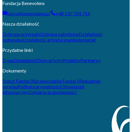
Fundacja Benevolens
biuro@benevolens.pl
+48 537 724 714
Nasza działalność
Ochrona przyrody
Ochrona zabytków
Działalność
kulturalna
Działalność artystyczna
Wolontariat
Przydatne linki
O nas
Działalność
Dom artysty
Projekty
Partnerzy
Dokumenty
Statut Fundacji
Sprawozdania Fundacji
Regulamin
serwisu
Polityka prywatności
Obowiązek
informacyjny
Deklaracja dostępności