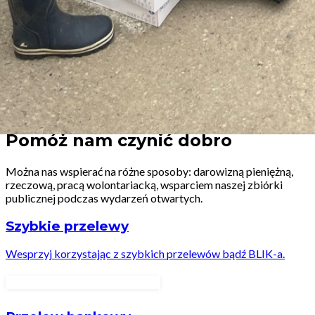
Wesprzyj nas
Pomóż nam czynić dobro
Można nas wspierać na różne sposoby: darowizną pieniężną,
rzeczową, pracą wolontariacką, wsparciem naszej zbiórki
publicznej podczas wydarzeń otwartych.
Szybkie przelewy
Wesprzyj korzystając z szybkich przelewów bądź BLIK-a.
Wybierz kwotę wsparcia