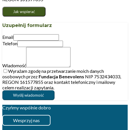
Jak wspierać
Uzupełnij formularz
Email
Telefon
Wiadomość
Wyrażam zgodę na przetwarzanie moich danych
osobowych przez
Fundacja Benevolens
NIP 7532434033,
REGON 161577855 oraz kontakt telefoniczny i mailowy
celem realizacji zapytania.
Wyślij wiadomość
Czyńmy wspólnie dobro
Wesprzyj nas