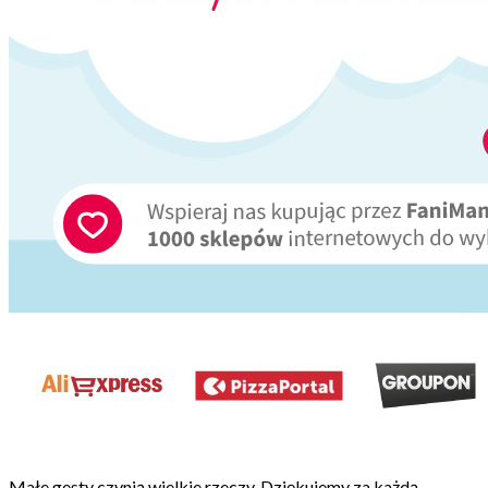
Małe gesty czynią wielkie rzeczy. Dziękujemy za każdą