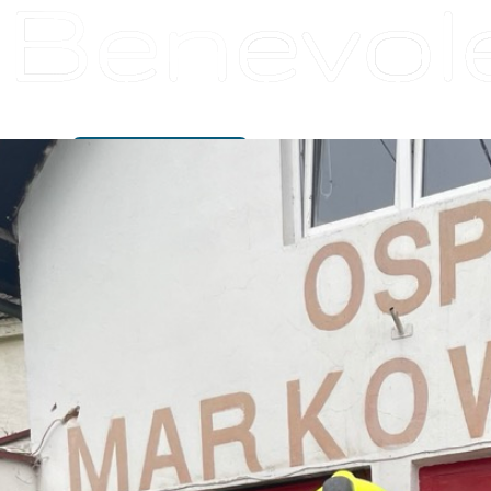
O nas
Działalność
Dom
Artysty
Projekty
Partnerzy
Dokumenty
Wydarzenia
Kontakt
Wesprzyj nas
Wesprzyj