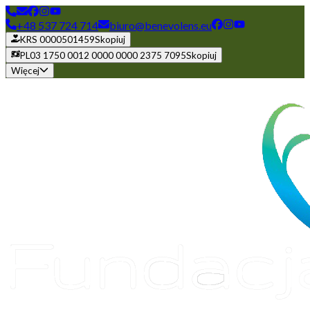
+48 537 724 714
biuro@benevolens.eu
KRS 0000501459
Skopiuj
PL03 1750 0012 0000 0000 2375 7095
Skopiuj
Więcej