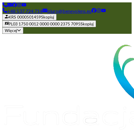
+48 537 724 714
biuro@benevolens.eu
KRS 0000501459
Skopiuj
PL03 1750 0012 0000 0000 2375 7095
Skopiuj
Więcej