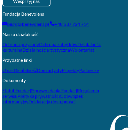
Wesprzyj nas
Fundacja Benevolens
biuro@benevolens.pl
+48 537 724 714
Nasza działalność
Ochrona przyrody
Ochrona zabytków
Działalność
kulturalna
Działalność artystyczna
Wolontariat
Przydatne linki
O nas
Działalność
Dom artysty
Projekty
Partnerzy
Dokumenty
Statut Fundacji
Sprawozdania Fundacji
Regulamin
serwisu
Polityka prywatności
Obowiązek
informacyjny
Deklaracja dostępności