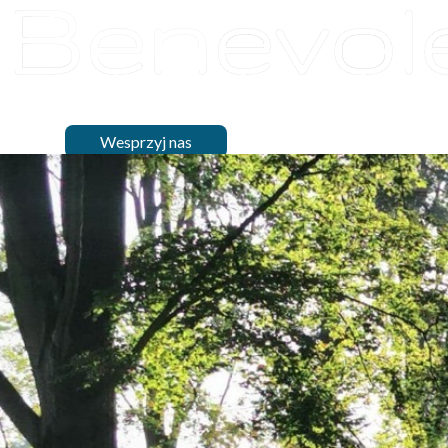
O nas
Działalność
Dom
Artysty
Projekty
Partnerzy
Dokumenty
Wydarzenia
Kontakt
Wesprzyj nas
Wesprzyj