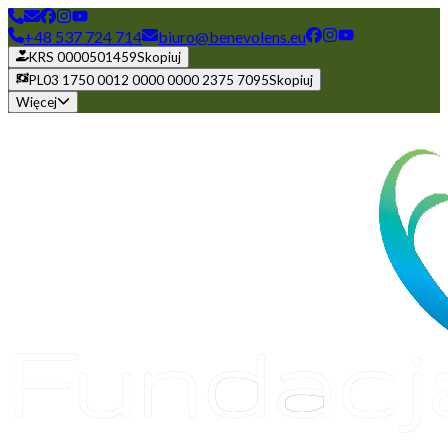
+48 537 724 714
biuro@benevolens.eu
KRS 0000501459
Skopiuj
PL03 1750 0012 0000 0000 2375 7095
Skopiuj
Więcej